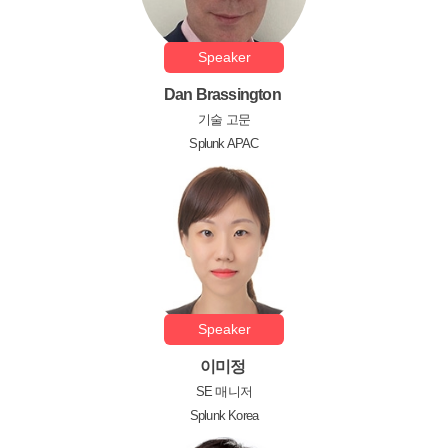
Speaker
Dan Brassington
기술 고문
Splunk APAC
Speaker
이미정
SE 매니저
Splunk Korea