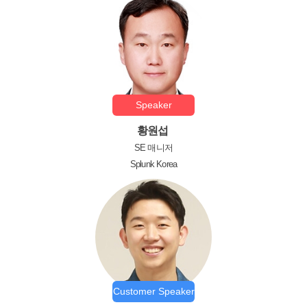
Speaker
황원섭
SE 매니저
Splunk Korea
Customer Speaker